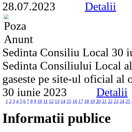
28.07.2023
Detalii
Sedinta Consiliu Local 30 
Sedinta Consiliului Local a
gaseste pe site-ul oficial al
30 iunie 2023
Detalii
1
2
3
4
5
6
7
8
9
10
11
12
13
14
15
16
17
18
19
20
21
22
23
24
25
Informatii publice