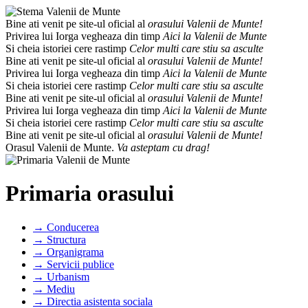
Bine ati venit pe site-ul oficial al
orasului Valenii de Munte!
Privirea lui Iorga vegheaza din timp
Aici la Valenii de Munte
Si cheia istoriei cere rastimp
Celor multi care stiu sa asculte
Bine ati venit pe site-ul oficial al
orasului Valenii de Munte!
Privirea lui Iorga vegheaza din timp
Aici la Valenii de Munte
Si cheia istoriei cere rastimp
Celor multi care stiu sa asculte
Bine ati venit pe site-ul oficial al
orasului Valenii de Munte!
Privirea lui Iorga vegheaza din timp
Aici la Valenii de Munte
Si cheia istoriei cere rastimp
Celor multi care stiu sa asculte
Bine ati venit pe site-ul oficial al
orasului Valenii de Munte!
Orasul Valenii de Munte.
Va asteptam cu drag!
Primaria orasului
→ Conducerea
→ Structura
→ Organigrama
→ Servicii publice
→ Urbanism
→ Mediu
→ Directia asistenta sociala