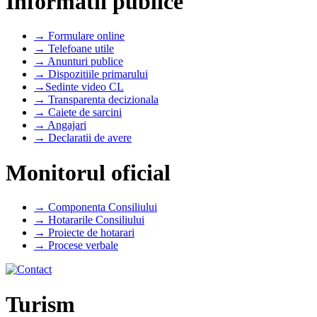
Informatii publice
→ Formulare online
→ Telefoane utile
→ Anunturi publice
→ Dispozitiile primarului
→Sedinte video CL
→ Transparenta decizionala
→ Caiete de sarcini
→ Angajari
→ Declaratii de avere
Monitorul oficial
→ Componenta Consiliului
→ Hotararile Consiliului
→ Proiecte de hotarari
→ Procese verbale
Turism