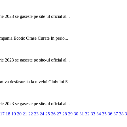
 2023 se gaseste pe site-ul oficial al...
mpania Ecotic Orase Curate In perio...
 2023 se gaseste pe site-ul oficial al...
rtiva desfasurata la nivelul Clubului S...
 2023 se gaseste pe site-ul oficial al...
17
18
19
20
21
22
23
24
25
26
27
28
29
30
31
32
33
34
35
36
37
38
3