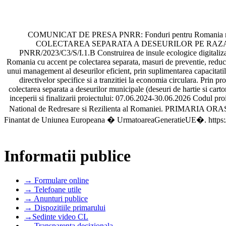
COMUNICAT DE PRESA PNRR: Fonduri pentru Romania m
COLECTAREA SEPARATA A DESEURILOR PE RAZA ORA
PNRR/2023/C3/S/I.1.B Construirea de insule ecologice digitalizate
Romania cu accent pe colectarea separata, masuri de preventie, reducere
unui management al deseurilor eficient, prin suplimentarea capacitatilo
directivelor specifice si a tranzitiei la economia circulara. Prin p
colectarea separata a deseurilor municipale (deseuri de hartie si carto
inceperii si finalizarii proiectului: 07.06.2024-30.06.2026 Codul p
National de Redresare si Rezilienta al Romaniei. PRIMARIA OR
Finantat de Uniunea Europeana � UrmatoareaGeneratieUE�. https://mf
Informatii publice
→ Formulare online
→ Telefoane utile
→ Anunturi publice
→ Dispozitiile primarului
→Sedinte video CL
→ Transparenta decizionala