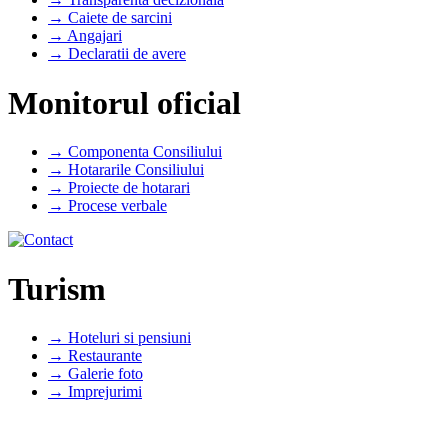
→ Caiete de sarcini
→ Angajari
→ Declaratii de avere
Monitorul oficial
→ Componenta Consiliului
→ Hotararile Consiliului
→ Proiecte de hotarari
→ Procese verbale
Turism
→ Hoteluri si pensiuni
→ Restaurante
→ Galerie foto
→ Imprejurimi