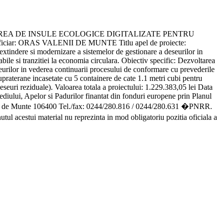
ONSTRUIREA DE INSULE ECOLOGICE DIGITALIZATE PENTRU
ORAS VALENII DE MUNTE Titlu apel de proiecte:
xtindere si modernizare a sistemelor de gestionare a deseurilor in
bile si tranzitiei la economia circulara. Obiectiv specific: Dezvoltarea
eseurilor in vederea continuarii procesului de conformare cu prevederile
 supraterane incasetate cu 5 containere de cate 1.1 metri cubi pentru
deseuri reziduale). Valoarea totala a proiectului: 1.229.383,05 lei Data
iului, Apelor si Padurilor finantat din fonduri europene prin Planul
 de Munte 106400 Tel./fax: 0244/280.816 / 0244/280.631 �PNRR.
cestui material nu reprezinta in mod obligatoriu pozitia oficiala a