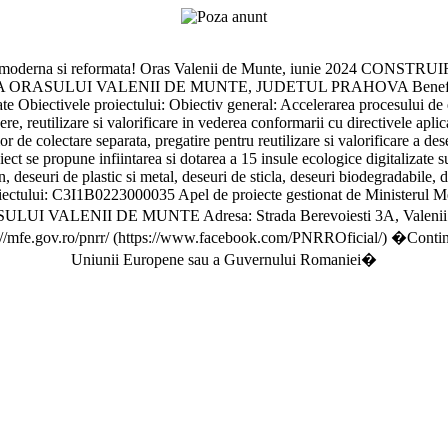
oderna si reformata! Oras Valenii de Munte, iunie 2024 C
SULUI VALENII DE MUNTE, JUDETUL PRAHOVA Beneficiar: 
 Obiectivele proiectului: Obiectiv general: Accelerarea procesului de e
, reutilizare si valorificare in vederea conformarii cu directivele aplica
r de colectare separata, pregatire pentru reutilizare si valorificare a d
roiect se propune infiintarea si dotarea a 15 insule ecologice digitalizate
n, deseuri de plastic si metal, deseuri de sticla, deseuri biodegradabile, 
roiectului: C3I1B0223000035 Apel de proiecte gestionat de Ministerul Med
ASULUI VALENII DE MUNTE Adresa: Strada Berevoiesti 3A, Valenii
e.gov.ro/pnrr/ (https://www.facebook.com/PNRROficial/) �Continutul a
Uniunii Europene sau a Guvernului Romaniei�