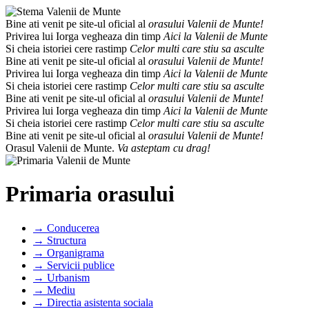
Bine ati venit pe site-ul oficial al
orasului Valenii de Munte!
Privirea lui Iorga vegheaza din timp
Aici la Valenii de Munte
Si cheia istoriei cere rastimp
Celor multi care stiu sa asculte
Bine ati venit pe site-ul oficial al
orasului Valenii de Munte!
Privirea lui Iorga vegheaza din timp
Aici la Valenii de Munte
Si cheia istoriei cere rastimp
Celor multi care stiu sa asculte
Bine ati venit pe site-ul oficial al
orasului Valenii de Munte!
Privirea lui Iorga vegheaza din timp
Aici la Valenii de Munte
Si cheia istoriei cere rastimp
Celor multi care stiu sa asculte
Bine ati venit pe site-ul oficial al
orasului Valenii de Munte!
Orasul Valenii de Munte.
Va asteptam cu drag!
Primaria orasului
→ Conducerea
→ Structura
→ Organigrama
→ Servicii publice
→ Urbanism
→ Mediu
→ Directia asistenta sociala