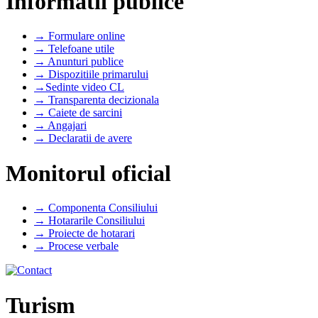
Informatii publice
→ Formulare online
→ Telefoane utile
→ Anunturi publice
→ Dispozitiile primarului
→Sedinte video CL
→ Transparenta decizionala
→ Caiete de sarcini
→ Angajari
→ Declaratii de avere
Monitorul oficial
→ Componenta Consiliului
→ Hotararile Consiliului
→ Proiecte de hotarari
→ Procese verbale
Turism