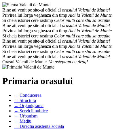
Bine ati venit pe site-ul oficial al
orasului Valenii de Munte!
Privirea lui Iorga vegheaza din timp
Aici la Valenii de Munte
Si cheia istoriei cere rastimp
Celor multi care stiu sa asculte
Bine ati venit pe site-ul oficial al
orasului Valenii de Munte!
Privirea lui Iorga vegheaza din timp
Aici la Valenii de Munte
Si cheia istoriei cere rastimp
Celor multi care stiu sa asculte
Bine ati venit pe site-ul oficial al
orasului Valenii de Munte!
Privirea lui Iorga vegheaza din timp
Aici la Valenii de Munte
Si cheia istoriei cere rastimp
Celor multi care stiu sa asculte
Bine ati venit pe site-ul oficial al
orasului Valenii de Munte!
Orasul Valenii de Munte.
Va asteptam cu drag!
Primaria orasului
→ Conducerea
→ Structura
→ Organigrama
→ Servicii publice
→ Urbanism
→ Mediu
→ Directia asistenta sociala