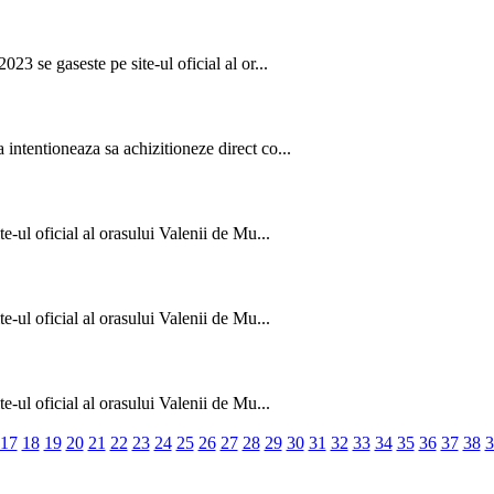
23 se gaseste pe site-ul oficial al or...
intentioneaza sa achizitioneze direct co...
e-ul oficial al orasului Valenii de Mu...
e-ul oficial al orasului Valenii de Mu...
e-ul oficial al orasului Valenii de Mu...
17
18
19
20
21
22
23
24
25
26
27
28
29
30
31
32
33
34
35
36
37
38
3