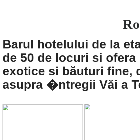
Ro
Barul
hotelului de la et
de 50 de locuri si ofera
exotice si băuturi fine, 
asupra �ntregii Văi a T