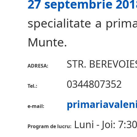
27 septembrie 201
specialitate a prima
Munte.
STR. BEREVOIEST
ADRESA:
0344807352
Tel.:
primariavalen
e-mail:
Luni - Joi: 7:3
Program de lucru: