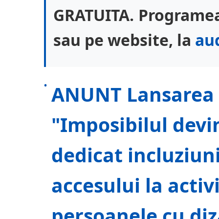
GRATUITA. Programeaz
sau pe website, la
au
ANUNT Lansarea p
"Imposibilul devi
dedicat incluziunii
accesului la activ
persoanele cu diza