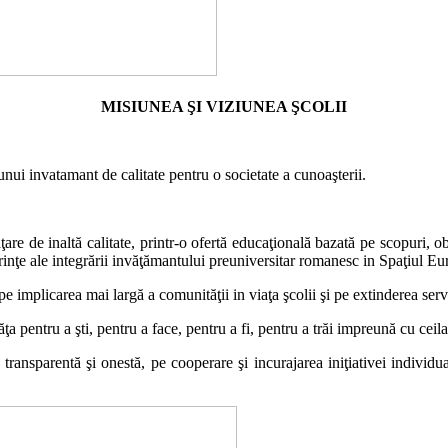
MISIUNEA ŞI VIZIUNEA ŞCOLII
 unui
i
nv
ata
m
a
nt de calitate pentru o societate a cunoaşterii.
ţare de
i
naltă calitate, printr-o ofertă educaţională bazată pe scopuri, ob
inţe ale integrării
i
nvăţăm
a
ntului preuniversitar rom
a
nesc
i
n Spaţiul Eu
 pe implicarea mai largă a comunităţii
i
n viaţa şcolii şi pe extinderea ser
ţa pentru a şti, pentru a face, pentru a fi, pentru a trăi
i
mpreună cu ceilal
e transparentă şi onestă, pe cooperare şi
i
ncurajarea iniţiativei individu