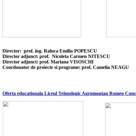
Director:
p
rof. ing.
Raluca Emilia POPESCU
Director adjunct:
p
rof.
Nicoleta Carmen NITESCU
Director adjunct:
p
rof.
Mariana
VISOSCHI
Coordonator de proiect
e si
programe:
p
rof.
Camelia NEAGU
Oferta educationala Liceul Tehnologic Agromontan Romeo Const