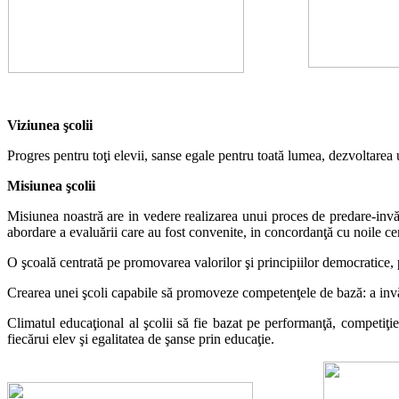
Viziunea şcolii
Progres pentru toţi elevii,
s
anse egale pentru toată lumea, dezvoltarea
Misiunea şcolii
Misiunea noastră are
i
n vedere realizarea unui proces de predare-
i
nvă
abordare a evaluării care au fost convenite,
i
n concordanţă cu noile cer
O şcoală centrată pe promovarea valorilor şi principiilor democratice,
Crearea unei şcoli capabile să promoveze competenţele de bază: a
i
nvă
Climatul educaţional al şcolii să fie bazat pe performanţă, competiţi
fiecărui elev şi egalitatea de şanse prin educaţie.