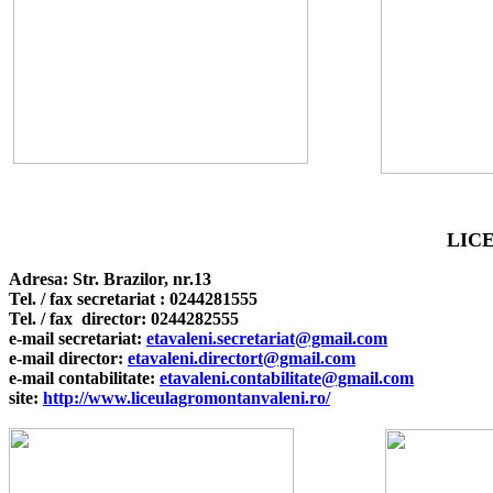
LIC
Adresa:
Str. Brazilor, nr.13
Tel
.
/ fax secretariat : 0244281555
Tel
.
/ fax director: 0244282555
e
-mail secretariat:
etavaleni.secretariat@gmail.com
e
-mail director:
etavaleni.directort@gmail.com
e
-mail
contabilitate
:
etavaleni.contabilitate@gmail.com
s
ite:
http://www.liceulagromontanvaleni.ro/