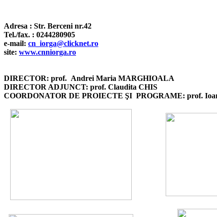
Adresa : Str. Berceni nr.42
Tel./fax. : 0244280905
e-mail:
cn_iorga@clicknet.ro
site:
www.cnniorga.ro
DIRECTOR: prof.
Andrei Maria MARGHIOALA
DIRECTOR ADJUNCT: prof. Claudita CHIS
COORDONATOR DE PROIECTE ŞI PROGRAME: prof. Ioan 