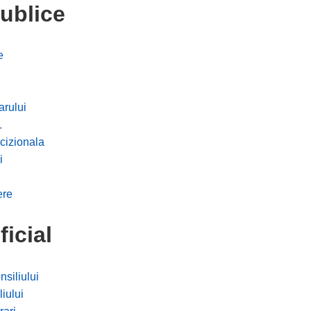
publice
e
arului
L
cizionala
i
ere
ficial
iliului
iului