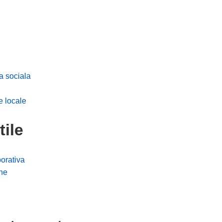
a sociala
e locale
tile
orativa
ne