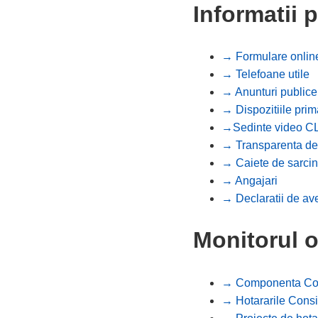
Informatii 
→ Formulare onlin
→ Telefoane utile
→ Anunturi publice
→ Dispozitiile prim
→Sedinte video C
→ Transparenta de
→ Caiete de sarcin
→ Angajari
→ Declaratii de av
Monitorul o
→ Componenta Cons
→ Hotararile Consil