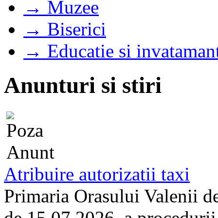
→ Muzee
→ Biserici
→ Educatie si invataman
Anunturi si stiri
Atribuire autorizatii taxi
Primaria Orasului Valenii d
de 15.07.2026, a procedurii d