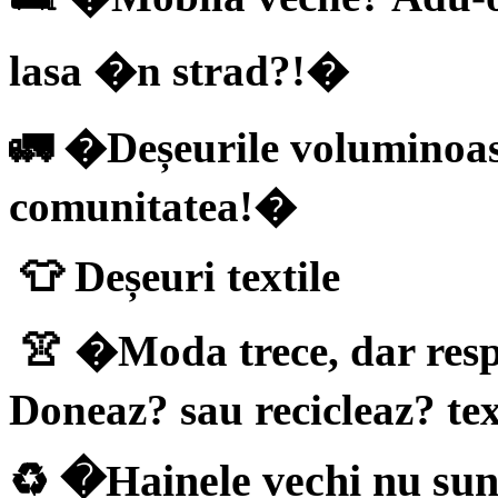
lasa �n strad?!�
🚛 �Deșeurile voluminoase
comunitatea!�
👕 Deșeuri textile
👚 �Moda trece, dar res
Doneaz? sau recicleaz? te
♻ �Hainele vechi nu sun