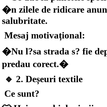
�n zilele de ridicare anu
salubritate.
Mesaj motivațional:
�Nu l?sa strada s? fie de
predau corect.�
🔹 2. Deșeuri textile
Ce sunt?