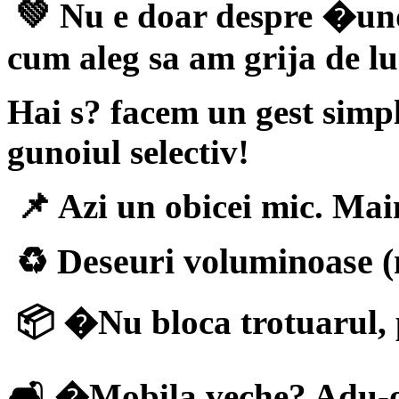
💚 Nu e doar despre �und
cum aleg sa am grija de lu
Hai s? facem un gest simp
gunoiul selectiv!
📌 Azi un obicei mic. Mai
♻ Deseuri voluminoase (m
📦 �Nu bloca trotuarul, 
🛋 �Mobila veche? Adu-o l