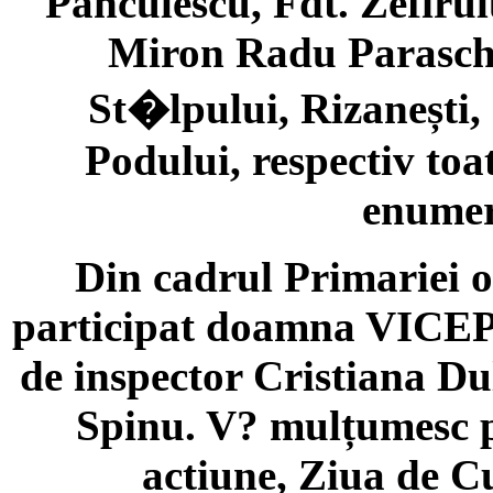
Panculescu, Fdt. Zefirulu
Miron Radu Paraschi
St�lpului, Rizanești,
Podului, respectiv toa
enumer
Din cadrul Primariei o
participat doamna VICEP
de inspector Cristiana Dul
Spinu. V? mulțumesc p
actiune, Ziua de C