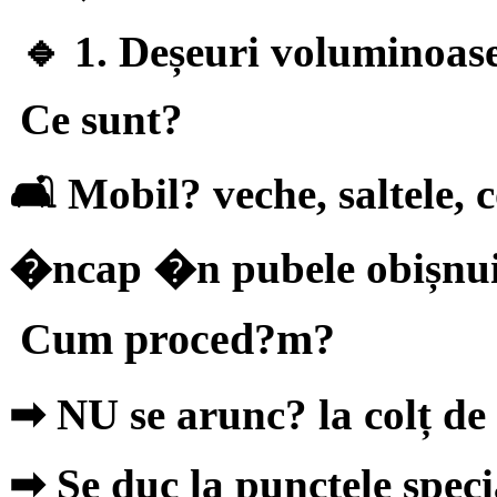
🔹 1. Deșeuri voluminoas
Ce sunt?
🛋 Mobil? veche, saltele, 
�ncap �n pubele obișnui
Cum proced?m?
➡
NU se arunc? la colț de
➡
Se duc la punctele speci