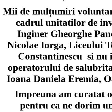
Mii de mulțumiri voluntari
cadrul unitatilor de i
Inginer Gheorghe Panc
Nicolae Iorga, Liceului
Constantinescu si nu i
operatorului de salubr
Ioana Daniela Eremia, O
Impreuna am curatat o
pentru ca ne dorim un