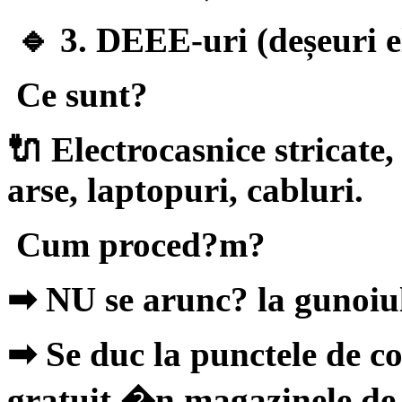
🔹 3. DEEE-uri (deșeuri ele
Ce sunt?
🔌 Electrocasnice stricate,
arse, laptopuri, cabluri.
Cum proced?m?
➡
NU se arunc? la gunoiu
➡
Se duc la punctele de c
gratuit �n magazinele de 