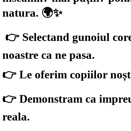
natura. 🌍✨
👉 Selectand gunoiul core
noastre ca ne pasa.
👉 Le oferim copiilor noșt
👉 Demonstram ca impreun
reala.