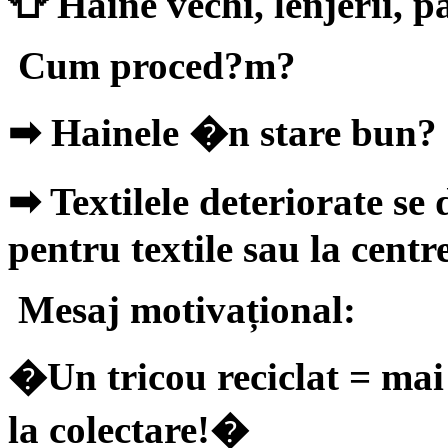
👕 Haine vechi, lenjerii, pa
Cum proced?m?
➡
Hainele �n stare bun? 
➡
Textilele deteriorate se
pentru textile sau la centre
Mesaj motivațional:
�Un tricou reciclat = mai 
la colectare!�