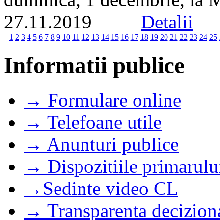
27.11.2019
Detalii
1
2
3
4
5
6
7
8
9
10
11
12
13
14
15
16
17
18
19
20
21
22
23
24
25
Informatii publice
→ Formulare online
→ Telefoane utile
→ Anunturi publice
→ Dispozitiile primarulu
→Sedinte video CL
→ Transparenta decizion