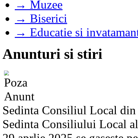
→ Muzee
→ Biserici
→ Educatie si invataman
Anunturi si stiri
Sedinta Consiliul Local di
Sedinta Consiliului Local a
29 aprlie 2025 se gaseste pe s