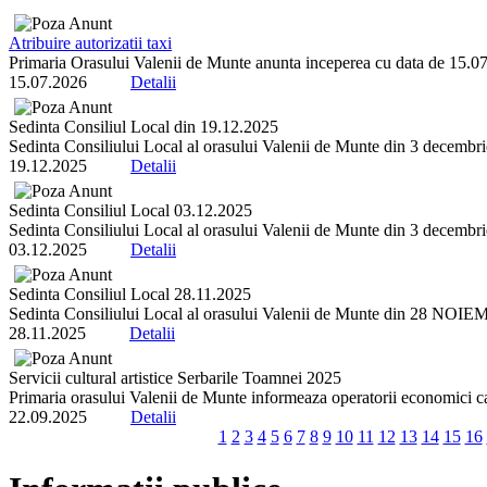
Atribuire autorizatii taxi
Primaria Orasului Valenii de Munte anunta inceperea cu data de 15.07.2
15.07.2026
Detalii
Sedinta Consiliul Local din 19.12.2025
Sedinta Consiliului Local al orasului Valenii de Munte din 3 decembrie 
19.12.2025
Detalii
Sedinta Consiliul Local 03.12.2025
Sedinta Consiliului Local al orasului Valenii de Munte din 3 decembrie 
03.12.2025
Detalii
Sedinta Consiliul Local 28.11.2025
Sedinta Consiliului Local al orasului Valenii de Munte din 28 NOIEMBR
28.11.2025
Detalii
Servicii cultural artistice Serbarile Toamnei 2025
Primaria orasului Valenii de Munte informeaza operatorii economici ca 
22.09.2025
Detalii
1
2
3
4
5
6
7
8
9
10
11
12
13
14
15
16