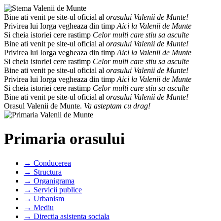
Bine ati venit pe site-ul oficial al
orasului Valenii de Munte!
Privirea lui Iorga vegheaza din timp
Aici la Valenii de Munte
Si cheia istoriei cere rastimp
Celor multi care stiu sa asculte
Bine ati venit pe site-ul oficial al
orasului Valenii de Munte!
Privirea lui Iorga vegheaza din timp
Aici la Valenii de Munte
Si cheia istoriei cere rastimp
Celor multi care stiu sa asculte
Bine ati venit pe site-ul oficial al
orasului Valenii de Munte!
Privirea lui Iorga vegheaza din timp
Aici la Valenii de Munte
Si cheia istoriei cere rastimp
Celor multi care stiu sa asculte
Bine ati venit pe site-ul oficial al
orasului Valenii de Munte!
Orasul Valenii de Munte.
Va asteptam cu drag!
Primaria orasului
→ Conducerea
→ Structura
→ Organigrama
→ Servicii publice
→ Urbanism
→ Mediu
→ Directia asistenta sociala