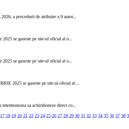
026, a procedurii de atribuire a 9 autor...
2025 se gaseste pe site-ul oficial al o...
2025 se gaseste pe site-ul oficial al o...
IE 2025 se gaseste pe site-ul oficial al ...
intentioneaza sa achizitioneze direct co...
17
18
19
20
21
22
23
24
25
26
27
28
29
30
31
32
33
34
35
36
37
38
3