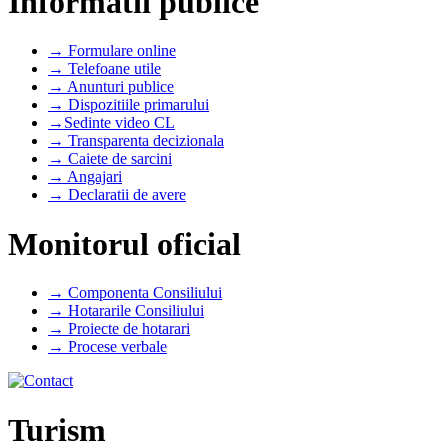
Informatii publice
→ Formulare online
→ Telefoane utile
→ Anunturi publice
→ Dispozitiile primarului
→Sedinte video CL
→ Transparenta decizionala
→ Caiete de sarcini
→ Angajari
→ Declaratii de avere
Monitorul oficial
→ Componenta Consiliului
→ Hotararile Consiliului
→ Proiecte de hotarari
→ Procese verbale
Turism