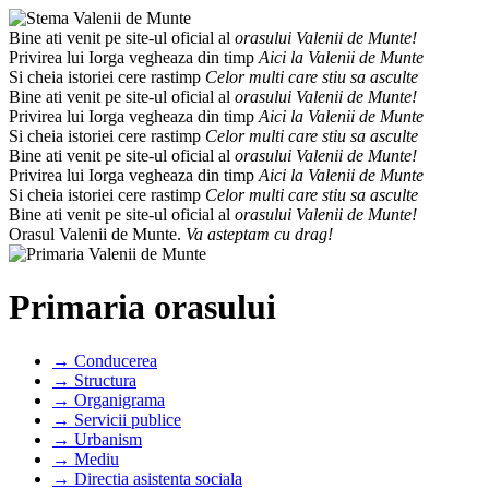
Bine ati venit pe site-ul oficial al
orasului Valenii de Munte!
Privirea lui Iorga vegheaza din timp
Aici la Valenii de Munte
Si cheia istoriei cere rastimp
Celor multi care stiu sa asculte
Bine ati venit pe site-ul oficial al
orasului Valenii de Munte!
Privirea lui Iorga vegheaza din timp
Aici la Valenii de Munte
Si cheia istoriei cere rastimp
Celor multi care stiu sa asculte
Bine ati venit pe site-ul oficial al
orasului Valenii de Munte!
Privirea lui Iorga vegheaza din timp
Aici la Valenii de Munte
Si cheia istoriei cere rastimp
Celor multi care stiu sa asculte
Bine ati venit pe site-ul oficial al
orasului Valenii de Munte!
Orasul Valenii de Munte.
Va asteptam cu drag!
Primaria orasului
→ Conducerea
→ Structura
→ Organigrama
→ Servicii publice
→ Urbanism
→ Mediu
→ Directia asistenta sociala