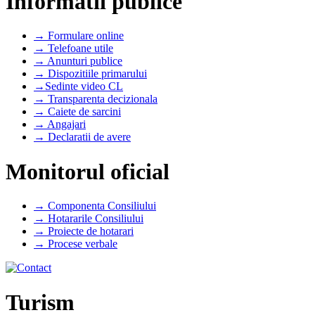
Informatii publice
→ Formulare online
→ Telefoane utile
→ Anunturi publice
→ Dispozitiile primarului
→Sedinte video CL
→ Transparenta decizionala
→ Caiete de sarcini
→ Angajari
→ Declaratii de avere
Monitorul oficial
→ Componenta Consiliului
→ Hotararile Consiliului
→ Proiecte de hotarari
→ Procese verbale
Turism